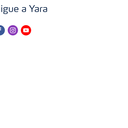
igue a Yara
cebook
instagram
youtube