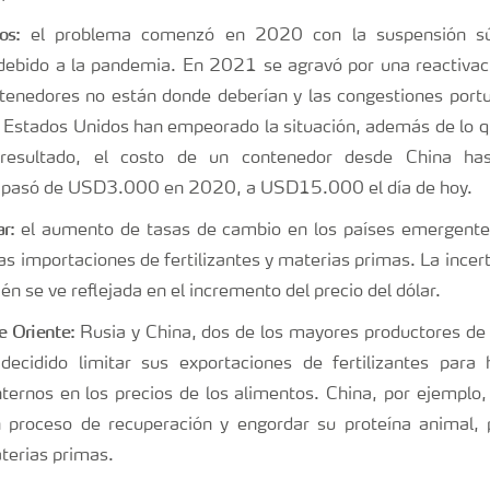
os:
el problema comenzó en 2020 con la suspensión sú
 debido a la pandemia. En 2021 se agravó por una reactivaci
tenedores no están donde deberían y las congestiones portu
 Estados Unidos han empeorado la situación, además de lo que
esultado, el costo de un contenedor desde China has
 pasó de USD3.000 en 2020, a USD15.000 el día de hoy.
r:
el aumento de tasas de cambio en los países emergente
as importaciones de fertilizantes y materias primas. La incer
én se ve reflejada en el incremento del precio del dólar.
e Oriente:
Rusia y China, dos de los mayores productores de fe
decidido limitar sus exportaciones de fertilizantes para 
ternos en los precios de los alimentos. China, por ejemplo, 
un proceso de recuperación y engordar su proteína animal, 
terias primas.