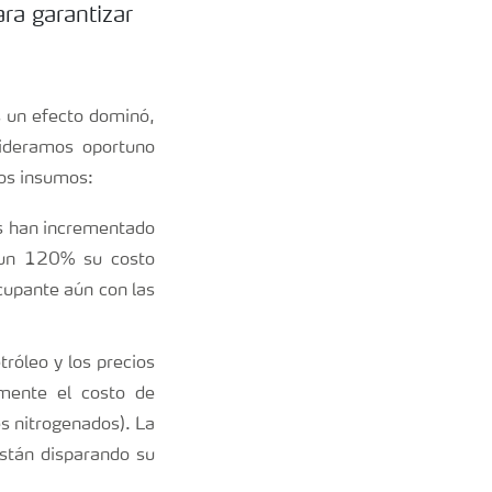
ra garantizar
es un efecto dominó,
ideramos oportuno
los insumos:
os han incrementado
n un 120% su costo
cupante aún con las
tróleo y los precios
amente el costo de
es nitrogenados). La
stán disparando su