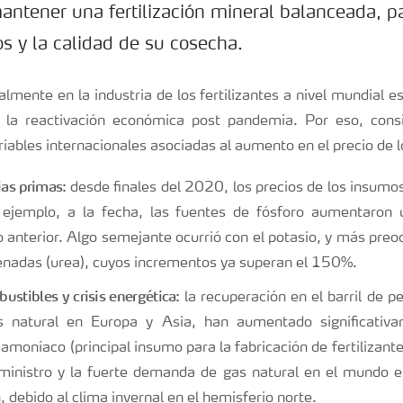
antener una fertilización mineral balanceada, pa
s y la calidad de su cosecha.
lmente en la industria de los fertilizantes a nivel mundial 
 la reactivación económica post pandemia. Por eso, cons
riables internacionales asociadas al aumento en el precio de 
ias primas:
desde finales del 2020, los precios de los insum
 ejemplo, a la fecha, las fuentes de fósforo aumentaro
o anterior. Algo semejante ocurrió con el potasio, y más preo
enadas (urea), cuyos incrementos ya superan el 150%.
ustibles y crisis energética:
la recuperación en el barril de pe
s natural en Europa y Asia, han aumentado significativ
 amoníaco (principal insumo para la fabricación de fertilizant
ministro y la fuerte demanda de gas natural en el mundo e
 debido al clima invernal en el hemisferio norte.