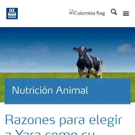
Buscar
Toggle
Toggle country langua
Nutrición Animal
Razones para elegir