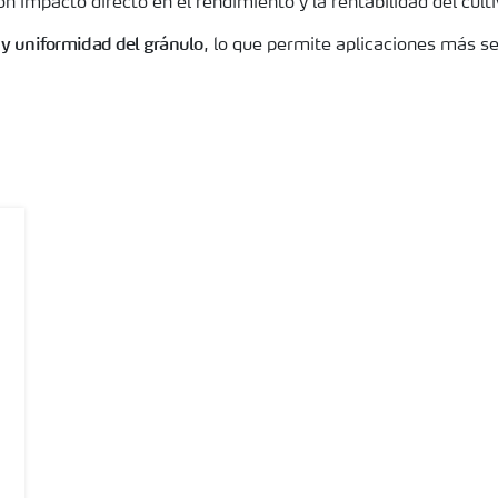
on impacto directo en el rendimiento y la rentabilidad del culti
 y uniformidad del gránulo
, lo que permite aplicaciones más s