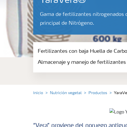
YaraVera®
Gama de fertilizantes nitrogenados
principal de Nitrógeno.
Fertilizantes con baja Huella de Carbono
Fertilizantes con baja Huella de Carb
Almacenaje y manejo de fertilizantes
Productos
Portafolio de Agricultura Digital
Inicio
Nutrición vegetal
Productos
YaraVe
Almacenaje y manejo de fertilizantes
Cultivos
“Vera” proviene del noruego antiguo