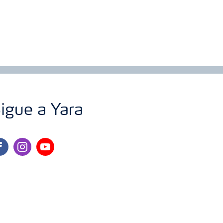
igue a Yara
cebook
instagram
youtube