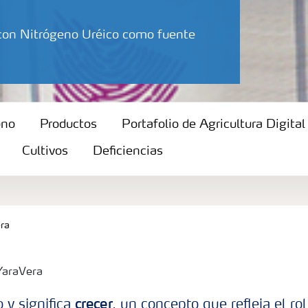
 con Nitrógeno Uréico como fuente
ono
Productos
Portafolio de Agricultura Digital
Cultivos
Deficiencias
ra
crecer
 y significa
, un concepto que refleja el ro