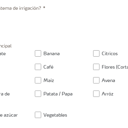
istema de irrigación?
ncipal
ate
Banana
Cítricos
Café
Flores (Cort
Maíz
Avena
a de
Patata / Papa
Arróz
e azúcar
Vegetables