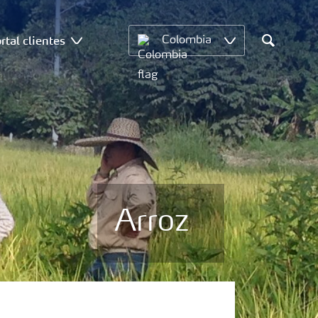
rtal clientes
Colombia
Search
Arroz
Fertilizantes con
baja Huella de
Carbono