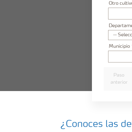
Otro cultiv
Departam
Municipio
Paso
anterior
¿Conoces las def