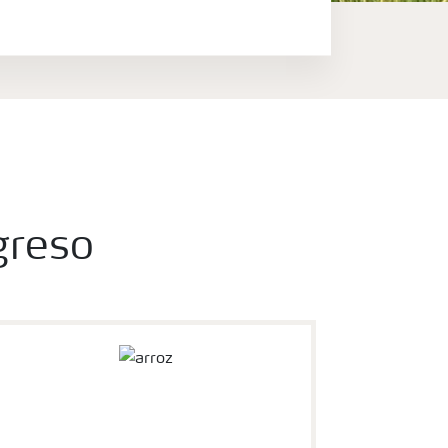
Productos
Portafolio de
Agricultura Digital
Almacenaje y
manejo de
fertilizantes
Cultivos
greso
Deficiencias