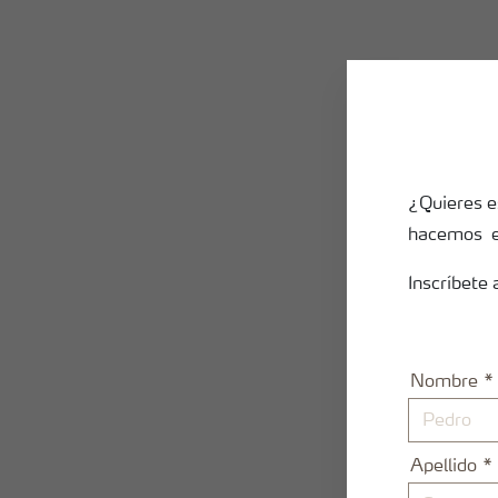
arroz
¿Quieres e
hacemos en
Inscríbete 
Nombre
Apellido