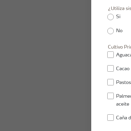
¿Utiliza s
Si
No
Cultivo Pri
Aguac
Cacao
Pastos
Palmer
aceite
Caña d