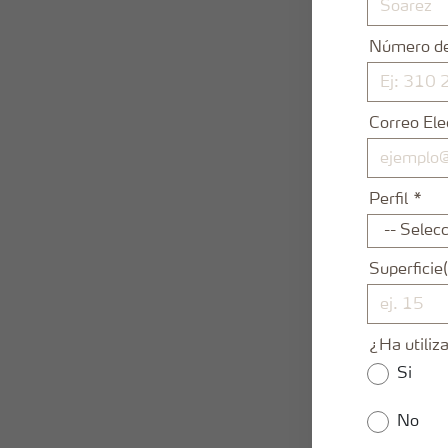
Número de
Correo Ele
Perfil
Superficie
¿Ha utiliz
Si
No