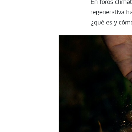
En foros climát
regenerativa h
¿qué es y cóm