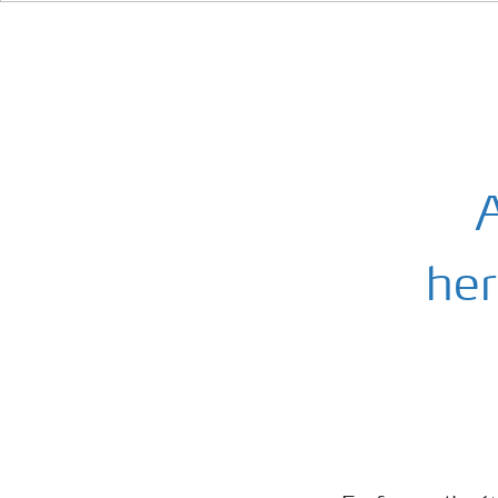
A
her