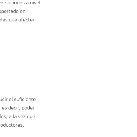
versaciones a nivel
oportado en
bles que afecten
ir el suficiente
 es decir, poder
es, a la vez que
roductores.