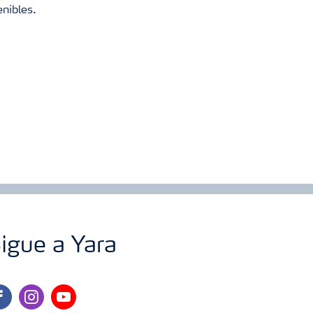
enibles.
igue a Yara
cebook
instagram
youtube