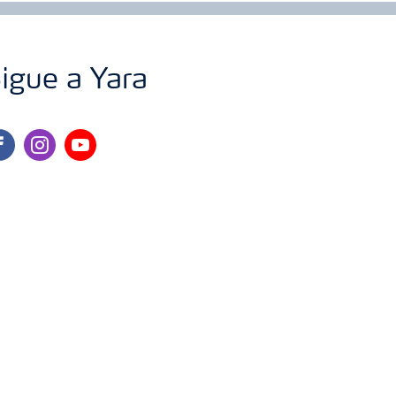
igue a Yara
cebook
instagram
youtube