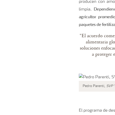
producen con amo
Dependiend
limpia.
agricultor promed
paquetes de fertiliz
"El acuerdo comerc
alimentaria gl
soluciones enfoca
a proteger 
Pedro Parenti,
SVP Y
El programa de des