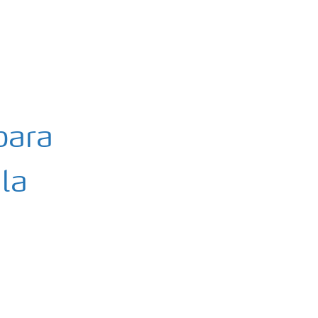
para
la