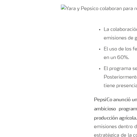
La colaboración
emisiones de g
El uso de los f
en un 60%.
El programa se
Posteriormente
tiene presenci
PepsiCo anunció una 
ambicioso program
producción agrícola
emisiones dentro d
estratégica de la 