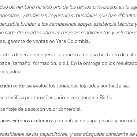
ad alimentaria ha sido uno de los temas priorizados en la ag
panorama, y dadas las coyunturas mundiales que han dificulta
pensable brindar a los campesinos apoyo, asistencia técnica y
ue cada día puedan obtener mejores rendimientos y volúmene
res, gerente de ventas en Yara Colombia.
scritos deberán recogerán la muestra de una hectárea de culti
a papa (tamaño, formación, piel). En la entrega de los resultad
evaluados:
rendimiento:
se evalúa las toneladas logradas por hectárea.
 se clasifica por tamaños, primera segunda o Richi.
rcentaje de papa con valor comercial.
años externos e internos
: porcentaje de papa picada y porcent
cesidades de los papicultores, y esa búsqueda constante de l