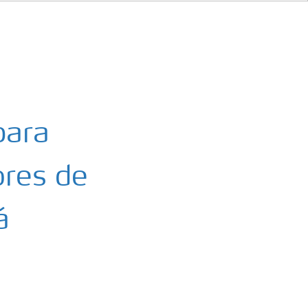
para
ores de
á