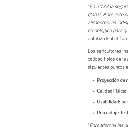
“
En 2022 la segurid
global. Ante este 
alimentos, es indis
tecnológico para q
enfatizó Isabel Tor
Los agricultores in
calidad física de l
siguientes puntos 
Proyección de 
Calidad Física
:
Usabilidad
: po
Porcentaje de d
“
Entendemos las ne