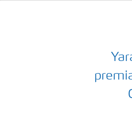
Yar
premia