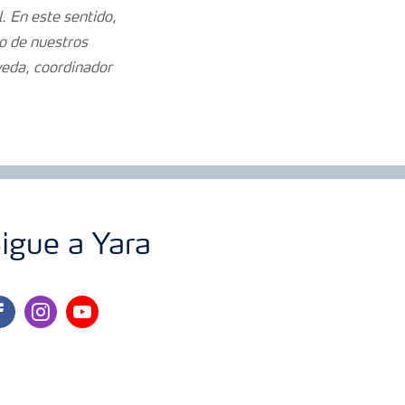
.
En este sentido,
o de nuestros
veda, coordinador
igue a Yara
cebook
instagram
youtube