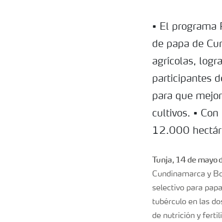
• El programa 
de papa de Cu
agrícolas, logr
participantes 
para que mejor
cultivos. • Co
12.000 hectáre
Tunja, 14 de mayo 
Cundinamarca y Bo
selectivo para papa
tubérculo en las d
de nutrición y fer