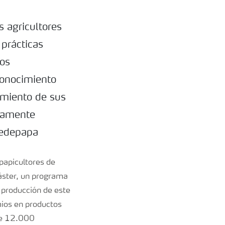
 agricultores
prácticas
Los
conocimiento
imiento de sus
adamente
Fedepapa
 papicultores de
ster, un programa
a producción de este
mios en productos
nte 12.000