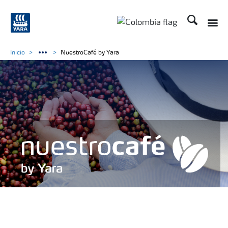
Buscar
Inicio
NuestroCafé by Yara