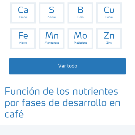
Ca
S
B
Cu
Calcio
Azufre
Boro
Cobre
Fe
Mn
Mo
Zn
Hierro
Manganeso
Molibdeno
Zinc
Ver todo
Función de los nutrientes
por fases de desarrollo en
café