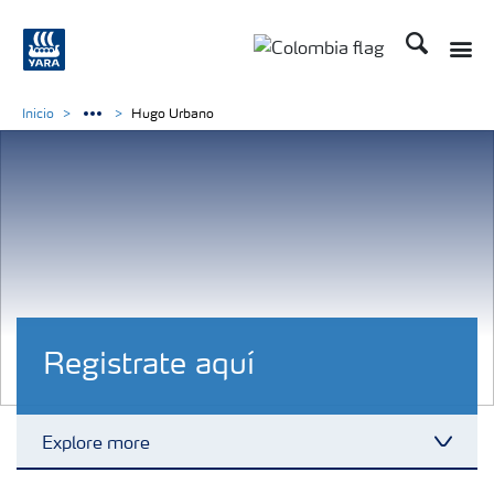
Buscar
Toggle
Toggle country langua
Inicio
Hugo Urbano
Registrate aquí
Explore more
Toggl