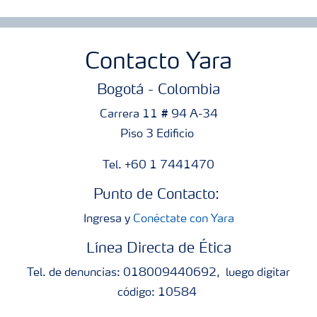
Fertilizantes con baja Huella de Carbono
Productos
Contacto Yara
Bogotá - Colombia
Portafolio de Agricultura Digital
Carrera 11 # 94 A-34
Piso 3 Edificio
Almacenaje y manejo de fertilizantes
Tel. +60 1 7441470
Cultivos
Punto de Contacto:
Ingresa y
Conéctate con Yara
Deficiencias
Línea Directa de Ética
Tel. de denuncias: 018009440692, luego digitar
código: 10584