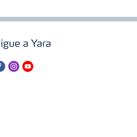
igue a Yara
cebook
instagram
youtube