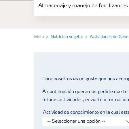
Almacenaje y manejo de fertilizantes
Productos
Portafolio de Agricultura Digital
Inicio
Nutrición vegetal
Actividades de Gen
Almacenaje y manejo de fertilizantes
Cultivos
Para nosotros es un gusto que nos acom
Deficiencias
A continuación queremos pedirte que te r
futuras actividades, enviarte información
Actividad de conocimiento en la cual esta