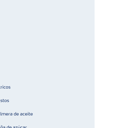
tricos
stos
lmera de aceite
ña de azúcar