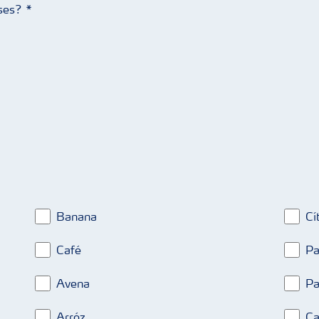
eses?
Banana
Cí
Café
Pa
Avena
Pa
Arróz
Ca