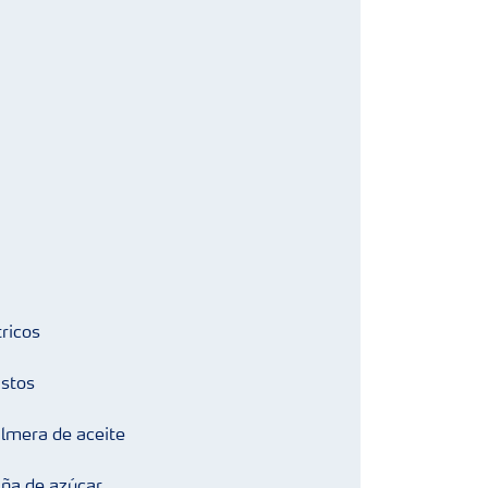
tricos
stos
lmera de aceite
ña de azúcar