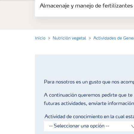
Almacenaje y manejo de fertilizantes
Productos
Portafolio de Agricultura Digital
Inicio
Nutrición vegetal
Actividades de Gen
Almacenaje y manejo de fertilizantes
Cultivos
Para nosotros es un gusto que nos acom
Deficiencias
A continuación queremos pedirte que te r
futuras actividades, enviarte información
Actividad de conocimiento en la cual esta