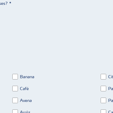
eses?
Banana
Cí
Café
Pa
Avena
Pa
Arróz
Ca