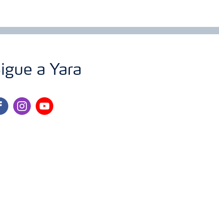
igue a Yara
cebook
instagram
youtube