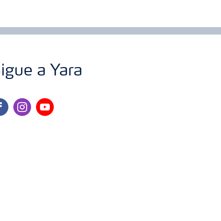
igue a Yara
cebook
instagram
youtube