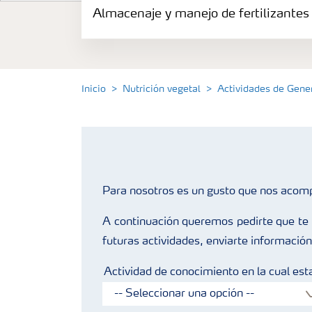
Almacenaje y manejo de fertilizantes
Productos
Portafolio de Agricultura Digital
Inicio
Nutrición vegetal
Actividades de Gen
Almacenaje y manejo de fertilizantes
Cultivos
Para nosotros es un gusto que nos acom
Deficiencias
A continuación queremos pedirte que te r
futuras actividades, enviarte información
Actividad de conocimiento en la cual esta