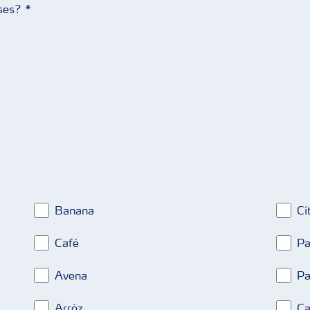
eses?
Banana
Cí
Café
Pa
Avena
Pa
Arróz
Ca