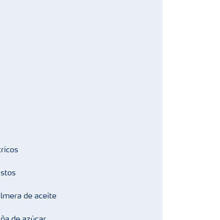
tricos
stos
lmera de aceite
ña de azúcar