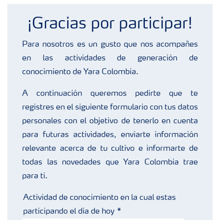
Fertilizantes con baja Huella de Carbono
¡Gracias por participar!
Productos
Para nosotros es un gusto que nos acompañes
en las actividades de generación de
Portafolio de Agricultura Digital
conocimiento de Yara Colombia.
A continuación queremos pedirte que te
Almacenaje y manejo de fertilizantes
registres en el siguiente formulario con tus datos
personales con el objetivo de tenerlo en cuenta
Cultivos
para futuras actividades, enviarte información
relevante acerca de tu cultivo e informarte de
todas las novedades que Yara Colombia trae
Deficiencias
para ti.
Actividad de conocimiento en la cual estas
participando el día de hoy