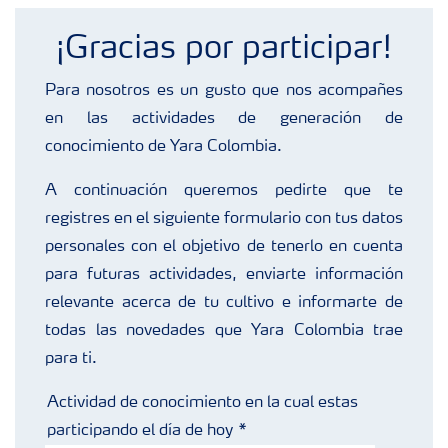
Fertilizantes con baja Huella de Carbono
¡Gracias por participar!
Productos
Para nosotros es un gusto que nos acompañes
en las actividades de generación de
Portafolio de Agricultura Digital
conocimiento de Yara Colombia.
A continuación queremos pedirte que te
Almacenaje y manejo de fertilizantes
registres en el siguiente formulario con tus datos
personales con el objetivo de tenerlo en cuenta
Cultivos
para futuras actividades, enviarte información
relevante acerca de tu cultivo e informarte de
todas las novedades que Yara Colombia trae
Deficiencias
para ti.
Actividad de conocimiento en la cual estas
participando el día de hoy