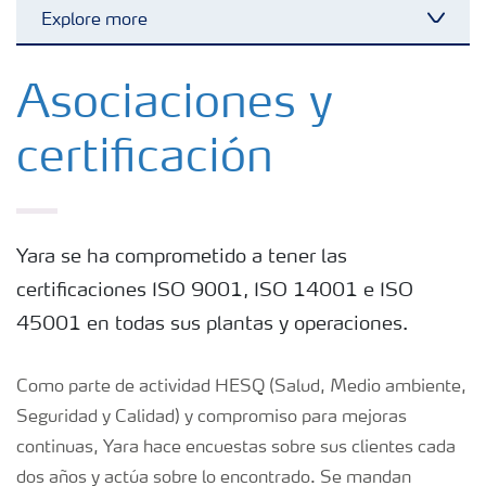
Explore more
Toggl
Fertilizantes con baja Huella de Carbono
Asociaciones y
certificación
Productos
Portafolio de Agricultura Digital
Yara se ha comprometido a tener las
certificaciones ISO 9001, ISO 14001 e ISO
Almacenaje y manejo de fertilizantes
45001 en todas sus plantas y operaciones.
Cultivos
Como parte de actividad HESQ (Salud, Medio ambiente,
Seguridad y Calidad) y compromiso para mejoras
Deficiencias
continuas, Yara hace encuestas sobre sus clientes cada
dos años y actúa sobre lo encontrado. Se mandan