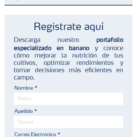
Fertilizantes con baja Huella de Carbono
Registrate aquí
Productos
portafolio
Descarga nuestro
especializado en banano
y conoce
Portafolio de Agricultura Digital
cómo mejorar la nutrición de tus
cultivos, optimizar rendimientos y
tomar decisiones más eficientes en
Almacenaje y manejo de fertilizantes
campo.
Nombre
Cultivos
Apellido
Deficiencias
Correo Electrónico