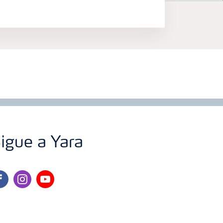
igue a Yara
cebook
instagram
youtube