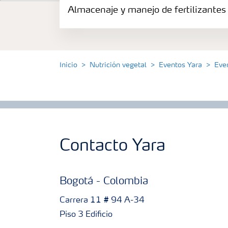
Almacenaje y manejo de fertilizantes
Productos
Portafolio de Agricultura Digital
Inicio
Nutrición vegetal
Eventos Yara
Eve
Almacenaje y manejo de fertilizantes
Cultivos
Deficiencias
Contacto Yara
Bogotá - Colombia
Carrera 11 # 94 A-34
Piso 3 Edificio