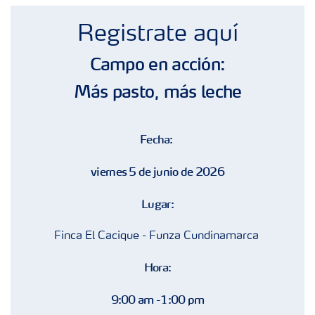
Fertilizantes con baja Huella de Carbono
Registrate aquí
Productos
Campo en acción:
Más pasto, más leche
Portafolio de Agricultura Digital
Fecha:
Almacenaje y manejo de fertilizantes
viernes 5 de junio de 2026
Cultivos
Lugar:
Deficiencias
Finca El Cacique - Funza Cundinamarca
Hora:
9:00 am -1:00 pm