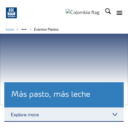
Buscar
Toggle
Toggle country langua
Inicio
Eventos Pastos
Más pasto, más leche
Explore more
Toggl