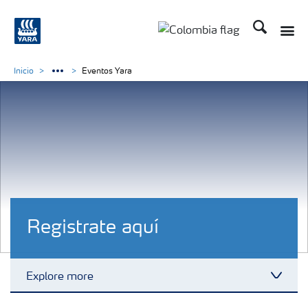
Buscar
Toggle
Toggle country langua
Inicio
Eventos Yara
Registrate aquí
Explore more
Toggl