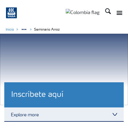
Buscar
Toggle
Toggle country langua
Inicio
Seminario Arroz
Inscríbete aquí
Explore more
Toggl