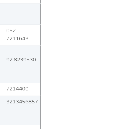
052
7211643
92 8239530
7214400
3213456857