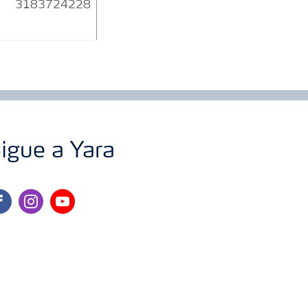
3183724228
igue a Yara
cebook
instagram
youtube