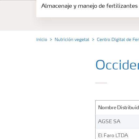
Almacenaje y manejo de fertilizantes
Productos
Portafolio de Agricultura Digital
Inicio
Nutrición vegetal
Centro Digital de Fer
Almacenaje y manejo de fertilizantes
Occide
Cultivos
Deficiencias
Nombre Distribuid
AGSE SA
El Faro LTDA