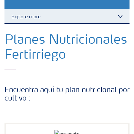
Explore more
Toggl
Fertilizantes con baja Huella de Carbono
Planes Nutricionales
Fertirriego
Productos
Portafolio de Agricultura Digital
Encuentra aquí tu plan nutricional por
Almacenaje y manejo de fertilizantes
cultivo :
Cultivos
Deficiencias