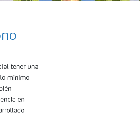
ono
dial tener una
n lo mínimo
bién
iencia en
arrollado