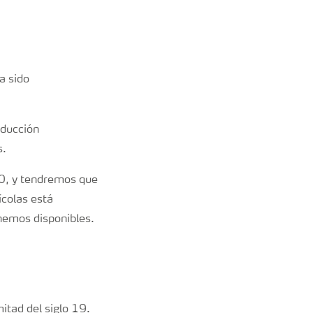
a sido
oducción
s.
30, y tendremos que
ícolas está
enemos disponibles.
itad del siglo 19.