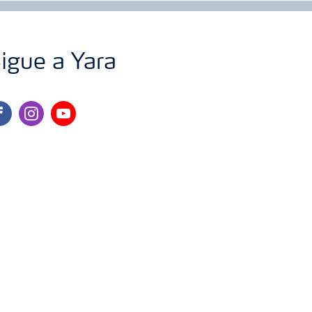
igue a Yara
cebook
instagram
youtube