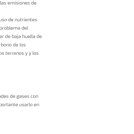
 las emisiones de
uso de nutrientes
 problema del
er de baja huella de
rbono de los
s terrenos y y los
andes de gases con
mportante usarlo en