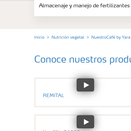
Almacenaje y manejo de fertilizantes
Productos
Portafolio de Agricultura Digital
Inicio
Nutrición vegetal
NuestroCafé by Yara
Almacenaje y manejo de fertilizantes
Conoce nuestros prod
Cultivos
Deficiencias
REMITAL