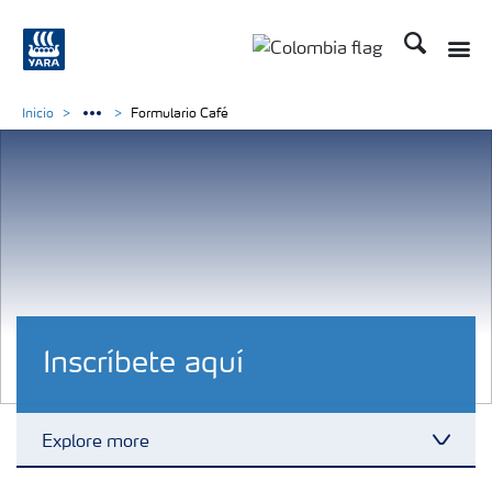
Buscar
Toggle
Toggle country langua
Inicio
Formulario Café
Inscríbete aquí
Explore more
Toggl