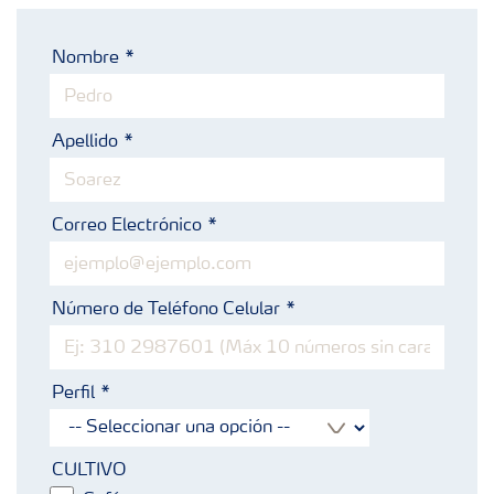
Fertilizantes con baja Huella de Carbono
Nombre
Productos
Apellido
Portafolio de Agricultura Digital
Almacenaje y manejo de fertilizantes
Correo Electrónico
Cultivos
Número de Teléfono Celular
Deficiencias
Perfil
CULTIVO