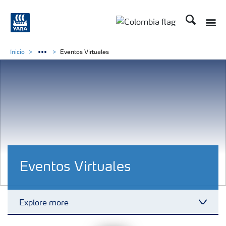
Buscar
Toggle
Toggle country langua
Inicio
Eventos Virtuales
Eventos Virtuales
Explore more
Toggl