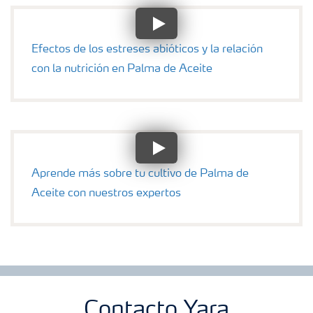
Fertilizantes con baja Huella de Carbono
Efectos de los estreses abióticos y la relación
Productos
con la nutrición en Palma de Aceite
Portafolio de Agricultura Digital
Almacenaje y manejo de fertilizantes
Aprende más sobre tu cultivo de Palma de
Cultivos
Aceite con nuestros expertos
Deficiencias
Contacto Yara