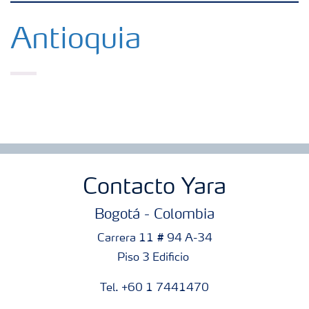
Fertilizantes con baja Huella de Carbono
Antioquia
Productos
Portafolio de Agricultura Digital
Almacenaje y manejo de fertilizantes
Contacto Yara
Cultivos
Bogotá - Colombia
Carrera 11 # 94 A-34
Deficiencias
Piso 3 Edificio
Tel. +60 1 7441470