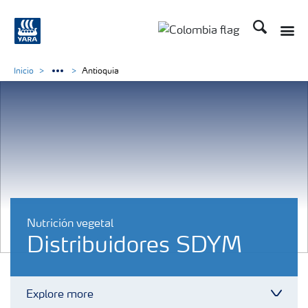
Buscar
Toggle
Toggle country langua
Inicio
Antioquia
Nutrición vegetal
Distribuidores SDYM
Explore more
Toggl