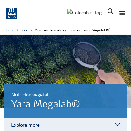
Buscar
Toggle
Toggle country langua
Inicio
Analisis de suelos y Foliares ( Yara Megalab®)
Nutrición vegetal
Yara Megalab®
Explore more
Toggl