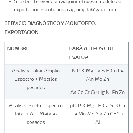
Si esta interesado en adquirir el nuevo modulo de
exportacion escribanos a agrodigita@yara.com
SERVICIO DIAGNÓSTICO Y MONITOREO:
EXPORTACIÓN
NOMBRE
PARÁMETROS QUE
EVALÚA
Análisis Foliar Amplio
N P K Mg Ca S B Cu Fe
Espectro + Metales
Mn Mo Zn​
pesados
As Cd Cr Cu Hg Ni Pb Zn​
Análisis Suelo Espectro
pH P K Mg LR Ca S B Cu
Total + Al + Metales
Fe Mn Mo Na Zn CEC​ +
pesados
Al