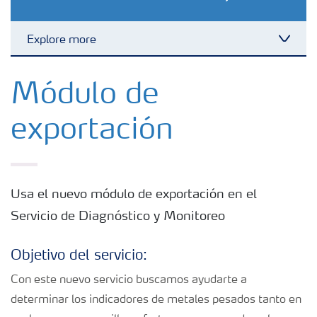
Explore more
Toggl
Fertilizantes con baja Huella de Carbono
Módulo de
exportación
Productos
Portafolio de Agricultura Digital
Usa el nuevo módulo de exportación en el
Servicio de Diagnóstico y Monitoreo
Almacenaje y manejo de fertilizantes
Objetivo del servicio:
Cultivos
Con este nuevo servicio buscamos ayudarte a
determinar los indicadores de metales pesados tanto en
Deficiencias