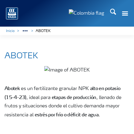
Buscar
Toggle
Toggle country langua
Inicio
ABOTEK
ABOTEK
Abotek
alto en potasio
es un fertilizante granular NPK
(15-4-23)
etapas de producción
, ideal para
, llenado de
frutos y situaciones donde el cultivo demanda mayor
estrés por frío o déficit de agua
resistencia al
.