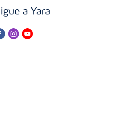
igue a Yara
cebook
instagram
youtube