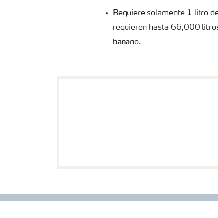
R
equiere solamente 1 litro d
requieren
hasta 66,000 litro
banan
o.