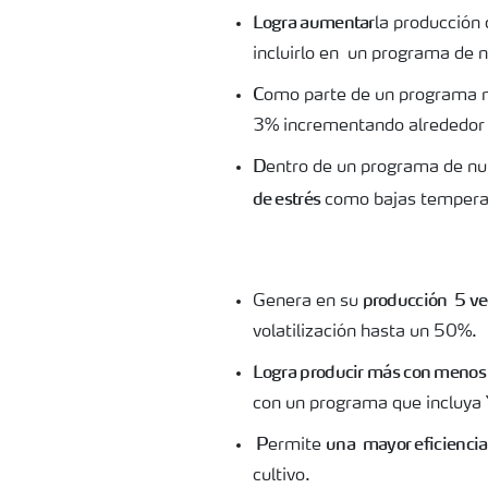
Logra aumentar
la producción
incluirlo
en un programa de nu
C
omo parte de un programa nu
3%
incrementando alrededor
D
entro de un programa de nu
de estrés
como bajas temperat
producción 5 ve
Genera en su
volatilización hasta un 50%.
Logra producir más con menos
con un programa que incluy
P
una mayor eficiencia
ermite
cultivo.