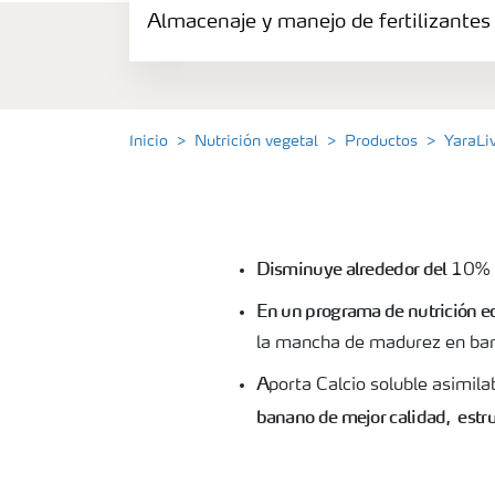
Almacenaje y manejo de fertilizantes
Productos
Portafolio de Agricultura Digital
Inicio
Nutrición vegetal
Productos
YaraLi
Almacenaje y manejo de fertilizantes
Cultivos
Disminuye alrededor del
10% e
Deficiencias
En un programa de nutrición e
la
mancha de madurez en ba
A
porta Calcio soluble asimila
banano
de mejor calidad, estr