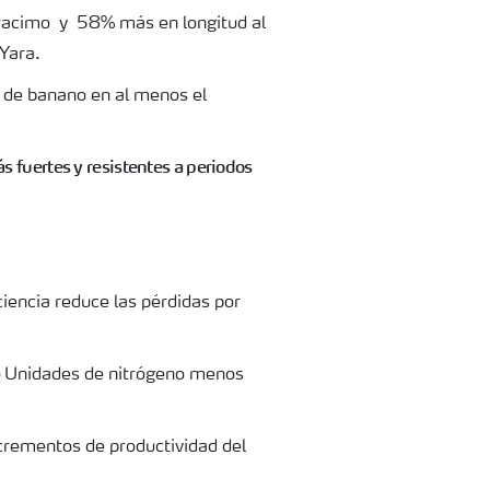
 racimo y 58% más en longitud al
 Yara.
a de banano en al menos el
s fuertes y resistentes a
periodos
ciencia reduce las
pérdidas por
6
Unidades de nitrógeno menos
incrementos de
productividad del