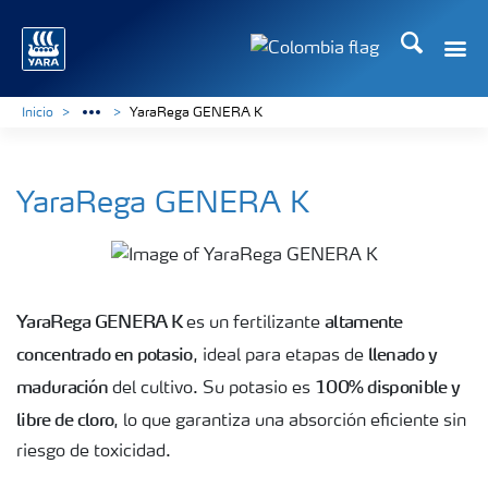
Buscar
Toggle
Toggle country langua
Inicio
YaraRega GENERA K
YaraRega GENERA K
YaraRega GENERA K
altamente
es un fertilizante
concentrado en potasio
llenado y
, ideal para etapas de
maduración
100% disponible y
del cultivo. Su potasio es
libre de cloro
, lo que garantiza una absorción eficiente sin
riesgo de toxicidad.