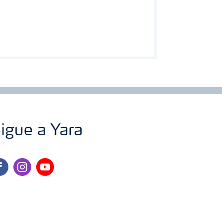
igue a Yara
cebook
instagram
youtube