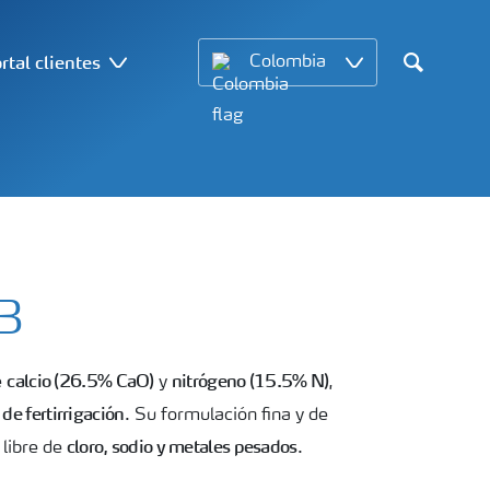
rtal clientes
Colombia
Search
B
calcio (26.5% CaO)
nitrógeno (15.5% N)
e
y
,
de fertirrigación
. Su formulación fina y de
cloro, sodio y metales pesados
 libre de
.