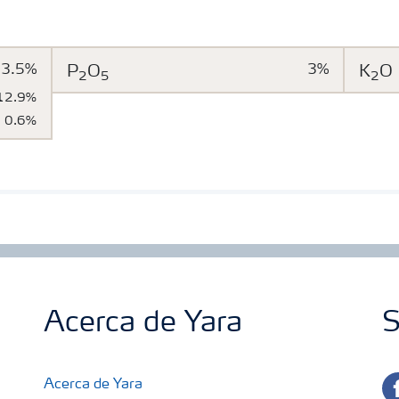
13.5%
P
O
3%
K
O
2
5
2
12.9%
0.6%
Acerca de Yara
S
fa
Acerca de Yara