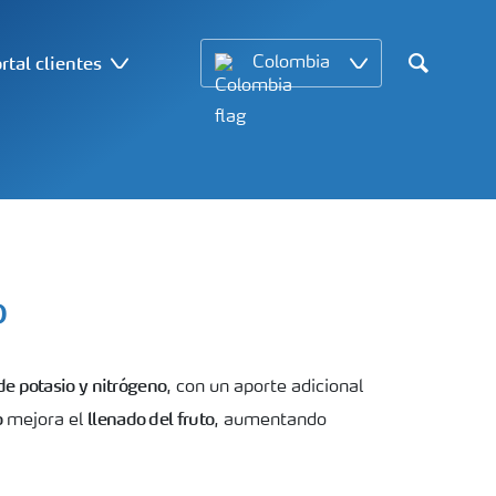
rtal clientes
Colombia
Search
P
de potasio y nitrógeno
, con un aporte adicional
o
llenado del fruto
mejora el
, aumentando