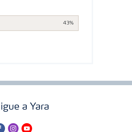
43%
igue a Yara
cebook
instagram
youtube