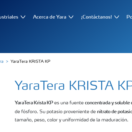
ustriales
Acerca de Yara
¡Contáctanos!
Po
ra
YaraTera KRISTA KP
YaraTera KRISTA K
YaraTera Krista KP
concentrada y soluble 
es una fuente
nitrato de potasi
de fósforo. Su potasio proveniente de
tamaño, peso, color y uniformidad de la maduración.