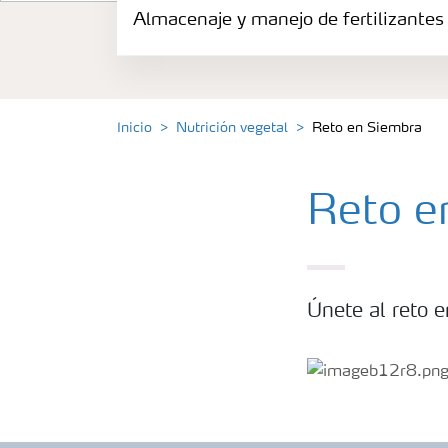
Almacenaje y manejo de fertilizantes
Productos
Portafolio de Agricultura Digital
Inicio
Nutrición vegetal
Reto en Siembra
Almacenaje y manejo de fertilizantes
Reto e
Cultivos
Deficiencias
Únete al reto 