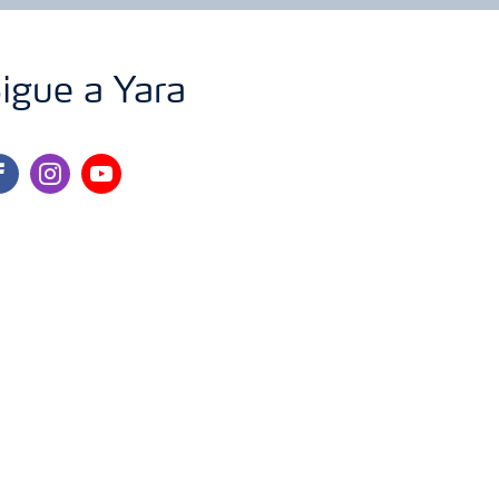
igue a Yara
cebook
instagram
youtube