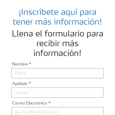
Fertilizantes con baja Huella de Carbono
¡Inscríbete aquí para
Productos
tener más información!
Llena el formulario para
Portafolio de Agricultura Digital
recibir más
información!
Almacenaje y manejo de fertilizantes
Nombre
Cultivos
Apellido
Deficiencias
Correo Electrónico