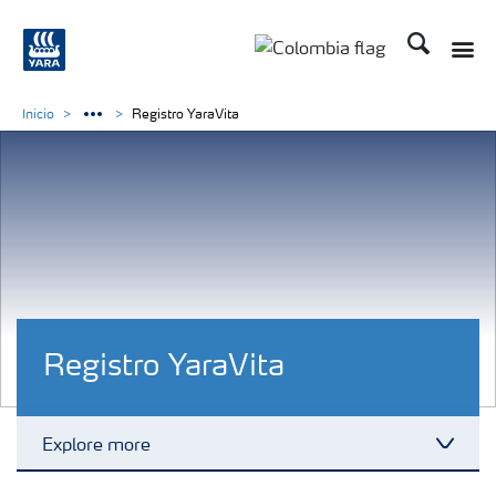
Buscar
Toggle
Toggle country langua
Inicio
Registro YaraVita
Registro YaraVita
Explore more
Toggl