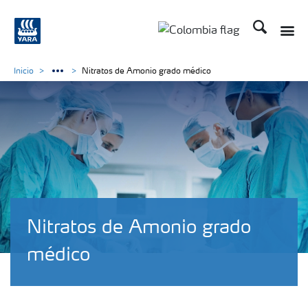
Buscar
Toggle
Toggle country langua
Inicio
Nitratos de Amonio grado médico
Nitratos de Amonio grado
médico