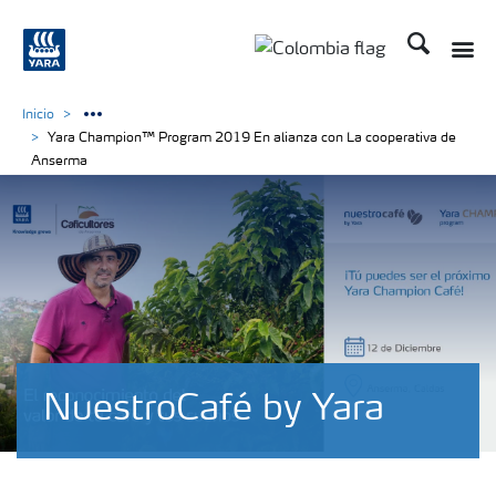
Buscar
Toggle
Toggle country langua
Inicio
Yara Champion™ Program 2019 En alianza con La cooperativa de
Anserma
NuestroCafé by Yara