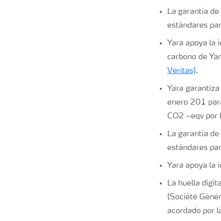
La garantía de 
estándares par
Yara apoya la i
carbono de Yar
Veritas)
.
Yara garantiza 
enero 201 para
CO2 –eqv por 
La garantía de 
estándares par
Yara apoya la i
La huella digi
(Société Génér
acordado por la