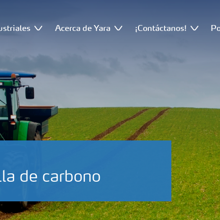
ustriales
Acerca de Yara
¡Contáctanos!
Po
lla de carbono