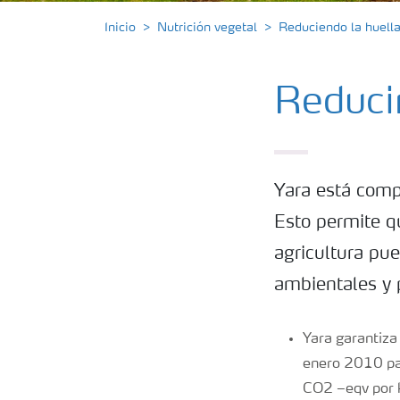
Inicio
Nutrición vegetal
Reduciendo la huell
Reduci
Yara está comp
Esto permite qu
agricultura pu
ambientales y p
Yara garantiza 
enero 2010 par
CO2 –eqv por 