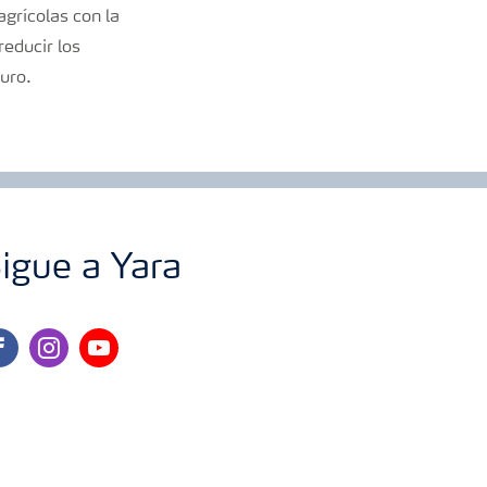
grícolas con la
reducir los
uro.
igue a Yara
cebook
instagram
youtube