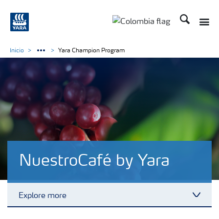
Buscar
Toggle
Toggle country langua
Inicio
Yara Champion Program
NuestroCafé by Yara
Explore more
Toggl