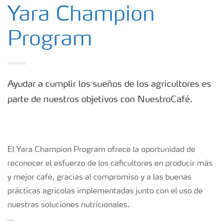
Fertilizantes con baja Huella de Carbono
Yara Champion
Program
Productos
Portafolio de Agricultura Digital
Ayudar a cumplir los sueños de los agricultores es
parte de nuestros objetivos con NuestroCafé.
Almacenaje y manejo de fertilizantes
Cultivos
El Yara Champion Program ofrece la oportunidad de
reconocer el esfuerzo de los caficultores en producir más
Deficiencias
y mejor café, gracias al compromiso y a las buenas
prácticas agrícolas implementadas junto con el uso de
nuestras soluciones nutricionales.