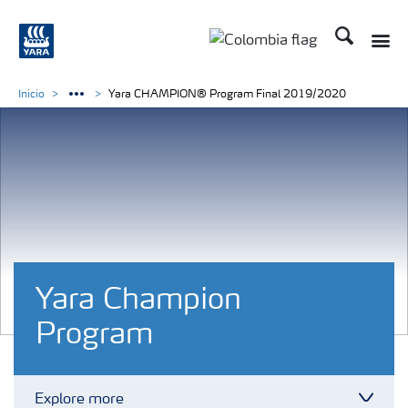
Buscar
Toggle
Toggle country langua
Inicio
Yara CHAMPION® Program Final 2019/2020
Yara Champion
Program
Explore more
Toggl