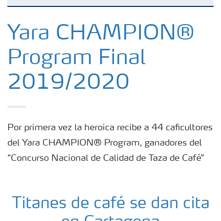
Fertilizantes con baja Huella de Carbono
Yara CHAMPION®
Program Final
Productos
2019/2020
Portafolio de Agricultura Digital
Almacenaje y manejo de fertilizantes
Por primera vez la heroica recibe a 44 caficultores
del Yara CHAMPION® Program, ganadores del
Cultivos
“Concurso Nacional de Calidad de Taza de Café”
Deficiencias
Titanes de café se dan cita