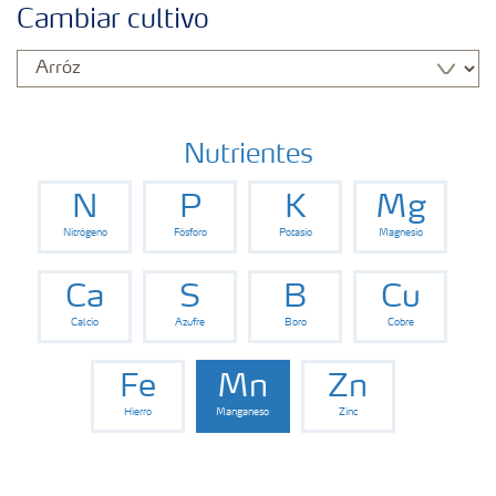
Cambiar cultivo
Nutrientes
N
P
K
Mg
Nitrógeno
Fósforo
Potasio
Magnesio
Ca
S
B
Cu
Calcio
Azufre
Boro
Cobre
Fe
Mn
Zn
Hierro
Manganeso
Zinc