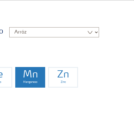
o
e
Mn
Zn
o
Manganeso
Zinc