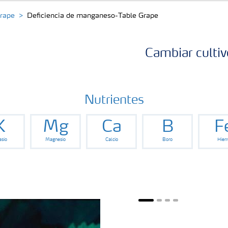
Grape
Deficiencia de manganeso-Table Grape
Cambiar cultiv
Nutrientes
K
Mg
Ca
B
F
asio
Magnesio
Calcio
Boro
Hierr