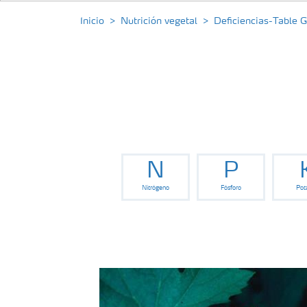
Inicio
Nutrición vegetal
Deficiencias-Table 
N
P
Nitrógeno
Fósforo
Pot