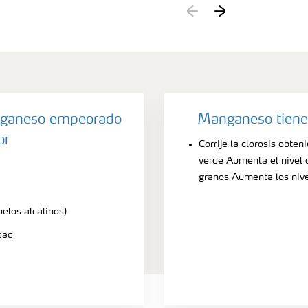
produce síntomas sim
bordes de las hojas m
tempranas de la defi
síntomas aparecen en 
nganeso empeorado
Manganeso tiene
or
Corrije la clorosis obte
verde Aumenta el nivel 
granos Aumenta los nive
elos alcalinos)
dad