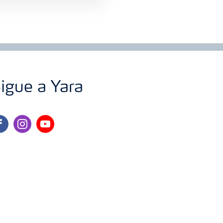
igue a Yara
cebook
instagram
youtube