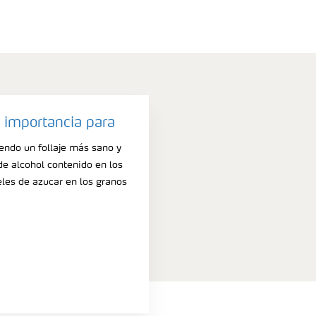
ilares, pero empiezan en los
ás viejas. Incluso en las fases
ciencia de manganeso, los
todo el limbo foliar.
 importancia para
niendo un follaje más sano y
de alcohol contenido en los
les de azucar en los granos