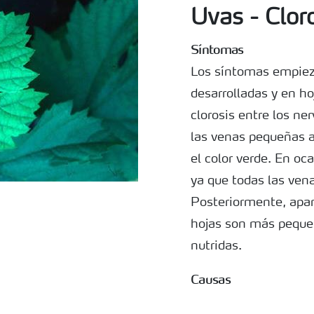
Uvas - Clor
Síntomas
Los síntomas empiez
desarrolladas y en h
clorosis entre los ne
las venas pequeñas a
el color verde. En o
ya que todas las vena
Posteriormente, apa
hojas son más peque
nutridas.
Causas
Deficiencia de mang