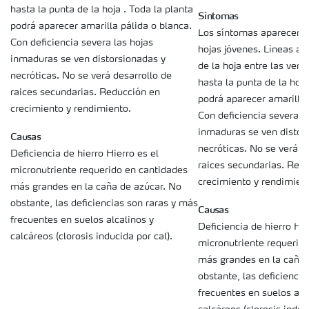
hasta la punta de la hoja . Toda la planta
Síntomas
podrá aparecer amarilla pálida o blanca.
Los síntomas aparecen p
Con deficiencia severa las hojas
hojas jóvenes. Líneas ama
inmaduras se ven distorsionadas y
de la hoja entre las ven
necróticas. No se verá desarrollo de
hasta la punta de la hoja
raices secundarias. Reducción en
podrá aparecer amarilla 
crecimiento y rendimiento.
Con deficiencia severa l
inmaduras se ven distor
Causas
necróticas. No se verá d
Deficiencia de hierro Hierro es el
raices secundarias. Red
micronutriente requerido en cantidades
crecimiento y rendimien
más grandes en la caña de azúcar. No
obstante, las deficiencias son raras y más
Causas
frecuentes en suelos alcalinos y
Deficiencia de hierro Hie
calcáreos (clorosis inducida por cal).
micronutriente requerid
más grandes en la caña 
obstante, las deficienci
frecuentes en suelos alc