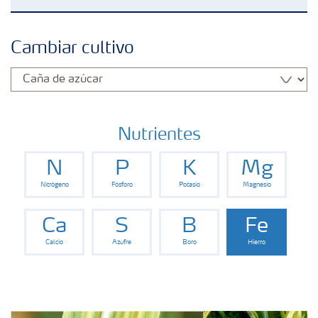
Fertilizantes con baja Huella de Carbono
Cambiar cultivo
Productos
Portafolio de Agricultura Digital
Nutrientes
N
P
K
Mg
Almacenaje y manejo de fertilizantes
Nitrógeno
Fósforo
Potasio
Magnesio
Cultivos
Ca
S
B
Fe
Calcio
Azufre
Boro
Hierro
Deficiencias