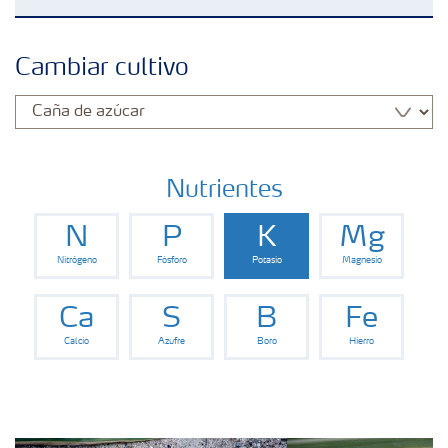
Fertilizantes con baja Huella de Carbono
Cambiar cultivo
Productos
Portafolio de Agricultura Digital
Nutrientes
N
P
K
Mg
Almacenaje y manejo de fertilizantes
Nitrógeno
Fósforo
Potasio
Magnesio
Cultivos
Ca
S
B
Fe
Calcio
Azufre
Boro
Hierro
Deficiencias