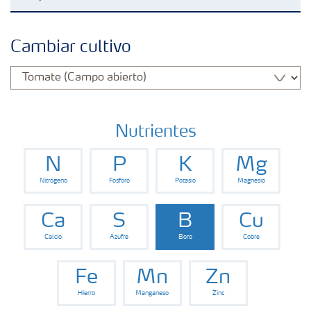
Fertilizantes con baja Huella de Carbono
Cambiar cultivo
Productos
Portafolio de Agricultura Digital
Nutrientes
N
P
K
Mg
Almacenaje y manejo de fertilizantes
Nitrógeno
Fósforo
Potasio
Magnesio
Cultivos
Ca
S
B
Cu
Calcio
Azufre
Boro
Cobre
Deficiencias
Fe
Mn
Zn
Hierro
Manganeso
Zinc