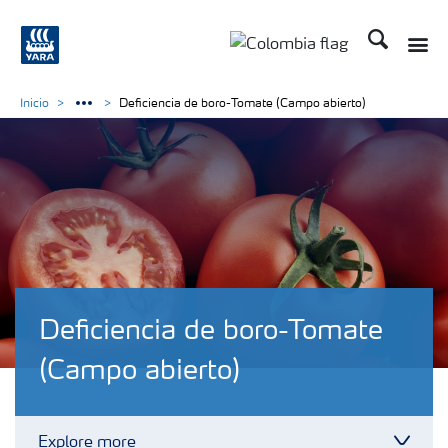
Buscar
Toggle
Toggle country langua
Inicio
Deficiencia de boro-Tomate (Campo abierto)
Deficiencia de boro-Tomate
(Campo abierto)
Explore more
Toggl