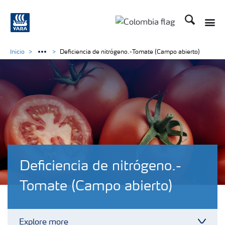
Buscar
Toggle
Toggle country langua
Inicio
Deficiencia de nitrógeno.-Tomate (Campo abierto)
Deficiencia de nitrógeno.-
Tomate (Campo abierto)
Explore more
Toggl