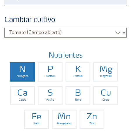
Fertilizantes con baja Huella de Carbono
Cambiar cultivo
Productos
Portafolio de Agricultura Digital
Nutrientes
N
P
K
Mg
Almacenaje y manejo de fertilizantes
Nitrógeno
Fósforo
Potasio
Magnesio
Cultivos
Ca
S
B
Cu
Calcio
Azufre
Boro
Cobre
Deficiencias
Fe
Mn
Zn
Hierro
Manganeso
Zinc