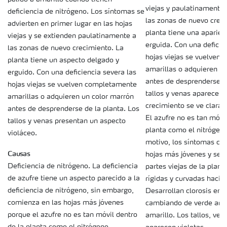
viejas y paulatinamente
deficiencia de nitrógeno. Los síntomas se
las zonas de nuevo crec
advierten en primer lugar en las hojas
planta tiene una aparien
viejas y se extienden paulatinamente a
erguida. Con una deficie
las zonas de nuevo crecimiento. La
hojas viejas se vuelven
planta tiene un aspecto delgado y
amarillas o adquieren u
erguido. Con una deficiencia severa las
antes de desprenderse de
hojas viejas se vuelven completamente
tallos y venas aparecen v
amarillas o adquieren un color marrón
crecimiento se ve clara
antes de desprenderse de la planta. Los
El azufre no es tan móvil
tallos y venas presentan un aspecto
planta como el nitrógeno
violáceo.
motivo, los síntomas co
Causas
hojas más jóvenes y se e
Deficiencia de nitrógeno. La deficiencia
partes viejas de la plant
de azufre tiene un aspecto parecido a la
rígidas y curvadas hacia 
deficiencia de nitrógeno, sin embargo,
Desarrollan clorosis entr
comienza en las hojas más jóvenes
cambiando de verde amar
porque el azufre no es tan móvil dentro
amarillo. Los tallos, ven
de la planta como el nitrógeno.