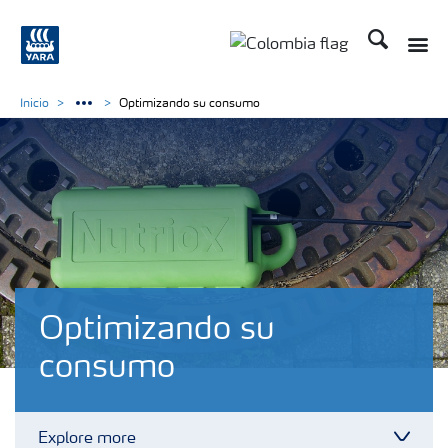
Buscar
Toggle
Toggle country langua
Inicio
Optimizando su consumo
Optimizando su
consumo
Explore more
Toggl