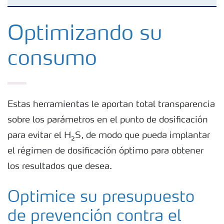
Olor a huevo podrido
Optimizando su
Prevenir H₂S y olores con nuestra
consumo
solución YaraNutriox™
H₂S en plantas de tratamiento de aguas
residuales
Estas herramientas le aportan total transparencia
sobre los parámetros en el punto de dosificación
H₂S en plantas Industriales
para evitar el H₂S, de modo que pueda implantar
el régimen de dosificación óptimo para obtener
los resultados que desea.
Optimice su presupuesto
de prevención contra el