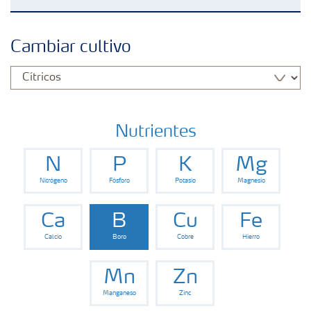
Fertilizantes con baja Huella de Carbono
Cambiar cultivo
Productos
Portafolio de Agricultura Digital
Nutrientes
N
P
K
Mg
Almacenaje y manejo de fertilizantes
Nitrógeno
Fósforo
Potasio
Magnesio
Cultivos
Ca
B
Cu
Fe
Calcio
Boro
Cobre
Hierro
Deficiencias
Mn
Zn
Manganeso
Zinc