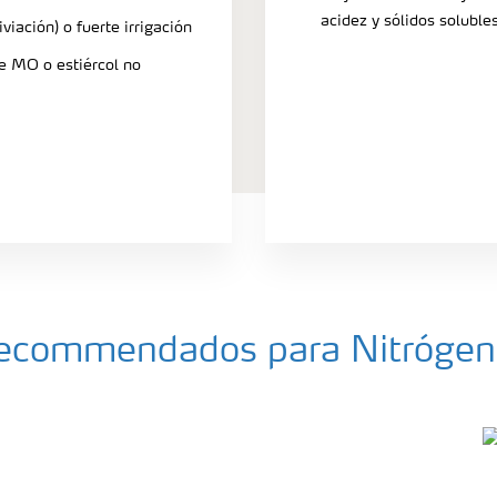
acidez y sólidos solubles
iviación) o fuerte irrigación
de MO o estiércol no
a recommendados para Nitróge