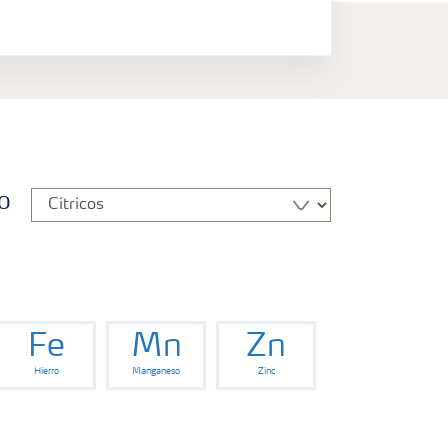
o
Fe
Mn
Zn
Hierro
Manganeso
Zinc