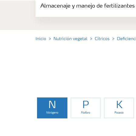
Almacenaje y manejo de fertilizantes
Productos
Portafolio de Agricultura Digital
Inicio
Nutrición vegetal
Cítricos
Deficienc
Almacenaje y manejo de fertilizantes
Cultivos
Deficiencias
N
P
K
Nitrógeno
Fósforo
Potasio