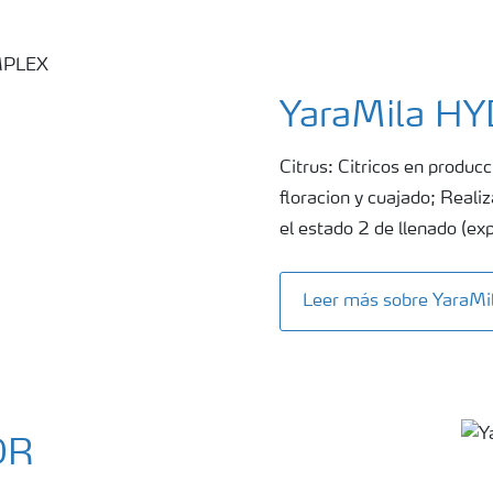
YaraMila 
Citrus: Citricos en produc
floracion y cuajado; Real
el estado 2 de llenado (ex
Leer más sobre Yara
OR